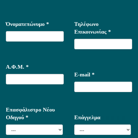
Όνοματεπώνυμο *
Τηλέφωνο
Επικοινωνίας *
Α.Φ.Μ. *
E-mail *
Επασφάλιστρο Νέου
Οδηγού *
Επάγγελμα
|||||||||||||||||||||